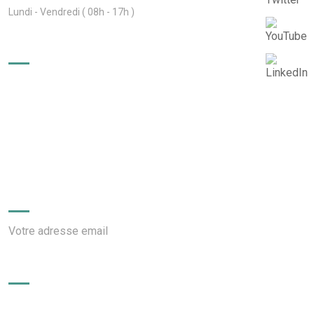
Lundi - Vendredi ( 08h - 17h )
Liens utiles
Ministère des Transports Terrestres et Aériens
Ministère des Finances et du Budget
Conseil exécutif des Transports urbains Durables
(CETUD)
Newsletter
Votre adresse email
AppStore