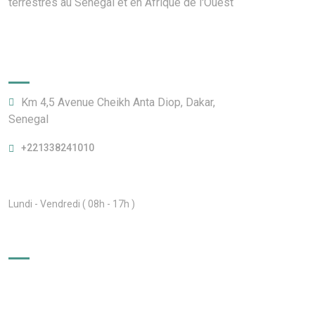
terrestres au Sénégal et en Afrique de l'Ouest
Direction Générale
Km 4,5 Avenue Cheikh Anta Diop, Dakar,
Senegal
+221338241010
Heures d'ouverture
Lundi - Vendredi ( 08h - 17h )
Liens utiles
Ministère des Transports Terrestres et Aériens
Ministère des Finances et du Budget