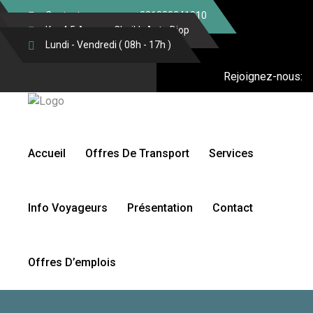
Contactez-nous au: +221338241010
Km 4,5 Avenue Cheikh Anta Diop
Lundi - Vendredi ( 08h - 17h )
Rejoignez-nous:
Accueil
Offres De Transport
Services
Info Voyageurs
Présentation
Contact
Offres D’emplois