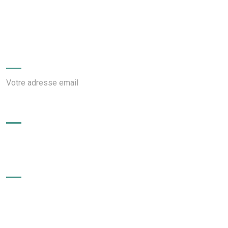
Conseil exécutif des Transports urbains Durables
(CETUD)
Newsletter
Votre adresse email
AppStore
PlayStore